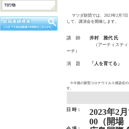
刊行物
マツダ財団では、2023年2月7
して、講演会を開催します。
講 師
井村 雅代 氏
（アーティスティックス
ーチ）
演 題
「人を育てる」
※今後の新型コロナウイルス感染症の
す。
日 時：
2023年2
00（開場 
会 場：