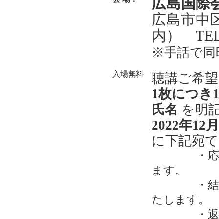
広島国際
広島市中
内） TEL (
※手話で同
入場無料
聴講ご希望
1枚につき
氏名
を明
2022年12
に下記宛
・応募多
ます。
・結果は、
たします。
・返信先