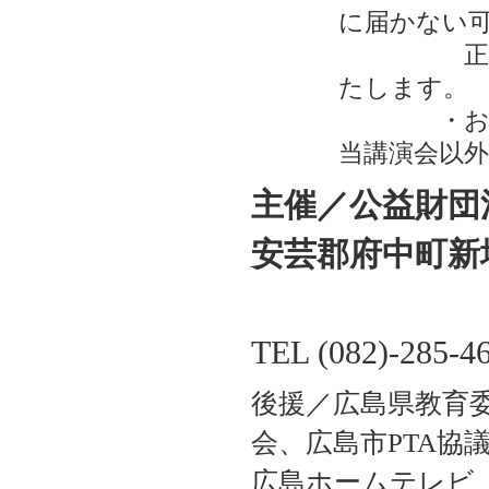
に届かない
正確にご
たします。
・お申し
当講演会以
主催／公益財団
安芸郡府中町新
TEL (082)-285-4
後援／広島県教育委
会、広島市PTA協
広島ホームテレビ